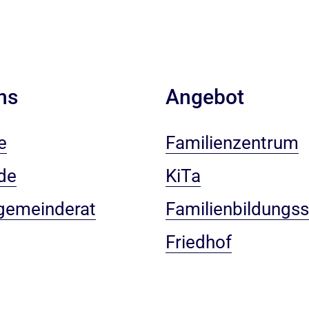
ns
Angebot
e
Familienzentrum
de
KiTa
gemeinderat
Familienbildungss
Friedhof