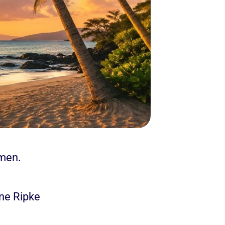
lmen.
one Ripke