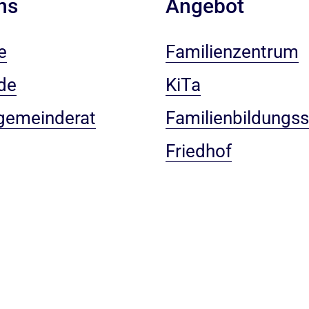
ns
Angebot
e
Familienzentrum
de
KiTa
gemeinderat
Familienbildungss
Friedhof