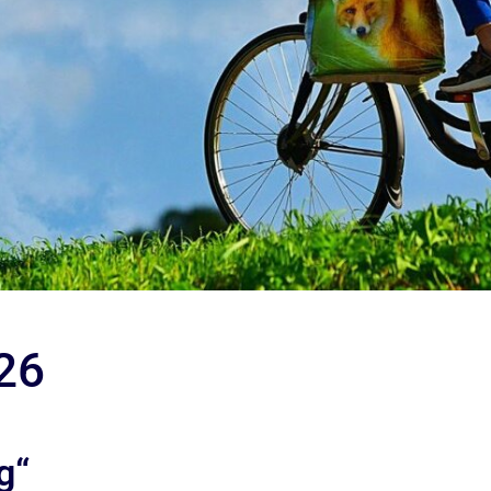
26
g“