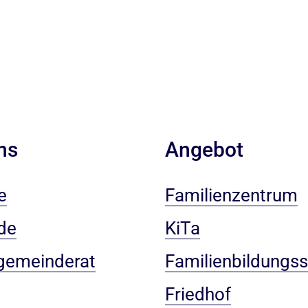
ns
Angebot
e
Familienzentrum
de
KiTa
gemeinderat
Familienbildungss
Friedhof